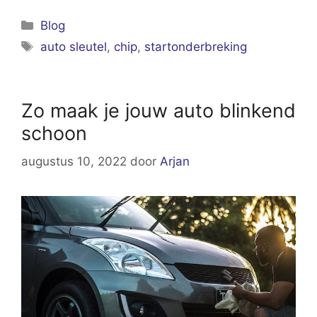
Categorieën
Blog
Tags
auto sleutel
,
chip
,
startonderbreking
Zo maak je jouw auto blinkend
schoon
augustus 10, 2022
door
Arjan