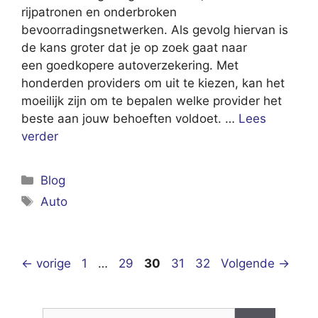
rijpatronen en onderbroken
bevoorradingsnetwerken. Als gevolg hiervan is
de kans groter dat je op zoek gaat naar
een goedkopere autoverzekering. Met
honderden providers om uit te kiezen, kan het
moeilijk zijn om te bepalen welke provider het
beste aan jouw behoeften voldoet. …
Lees
verder
Categorieën
Blog
Tags
Auto
Pagina
Pagina
Pagina
Pagina
Pagina
←
vorige
1
…
29
30
31
32
Volgende
→
Zoek