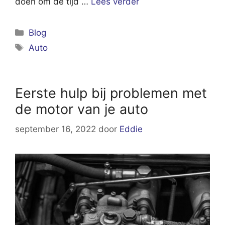
doen om de tijd …
Lees verder
Categorieën
Blog
Tags
Auto
Eerste hulp bij problemen met
de motor van je auto
september 16, 2022
door
Eddie