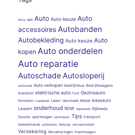
Auto
Auto
Auto-keuze
apk
Accu
Autobanden
accessoires
Autobekleding
Auto
Auto keuze
Auto onderdelen
kopen
Auto reparatie
Autoschade
Autosloperij
Auto verkopen
bedrijfsbus
Bedrijfswagens
autostoel
elektrische auto
Gezinsauto
brandstof
Ford
lease
leaseauto
Kenteken
Laden
lakschade
Laadpaal
onderhoud
RDW
Leasen
Rijbewijs
repareren
Tips
sportwagen
transport
Scooter
spotrepair
tweedehands
uitdeuken
Verkoop
vervoermiddel
Verzekering
Verzekeringen
Vrachtwagen