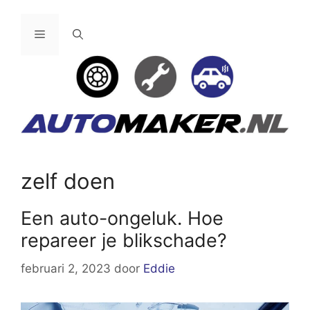
Ga
naar
Menu
de
inhoud
zelf doen
Een auto-ongeluk. Hoe
repareer je blikschade?
februari 2, 2023
door
Eddie