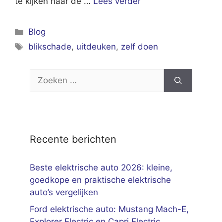
te kijken naar de …
Lees verder
Categorieën
Blog
Tags
blikschade
,
uitdeuken
,
zelf doen
Zoek
naar:
Recente berichten
Beste elektrische auto 2026: kleine,
goedkope en praktische elektrische
auto’s vergelijken
Ford elektrische auto: Mustang Mach-E,
Explorer Electric en Capri Electric