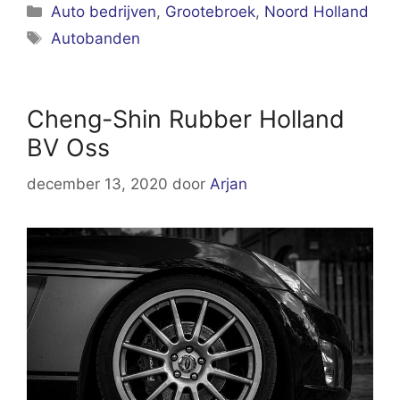
Categorieën
Auto bedrijven
,
Grootebroek
,
Noord Holland
Tags
Autobanden
Cheng-Shin Rubber Holland
BV Oss
december 13, 2020
door
Arjan