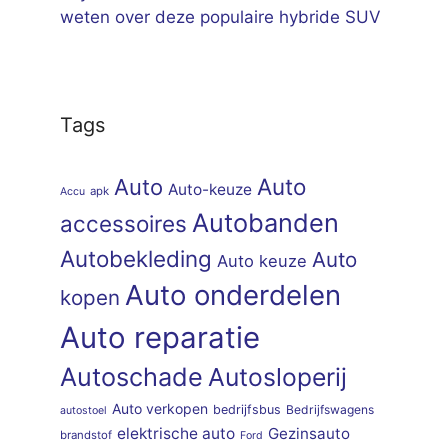
weten over deze populaire hybride SUV
Tags
Auto
Auto
Auto-keuze
apk
Accu
Autobanden
accessoires
Autobekleding
Auto
Auto keuze
Auto onderdelen
kopen
Auto reparatie
Autoschade
Autosloperij
Auto verkopen
bedrijfsbus
Bedrijfswagens
autostoel
elektrische auto
Gezinsauto
brandstof
Ford