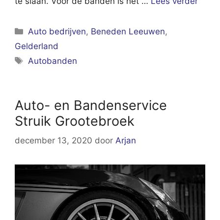
te slaan. Voor de banden is het …
Lees verder
Categorieën
Auto bedrijven
,
Beneden Leeuwen
,
Gelderland
Tags
Autobanden
Auto- en Bandenservice
Struik Grootebroek
december 13, 2020
door
Arjan