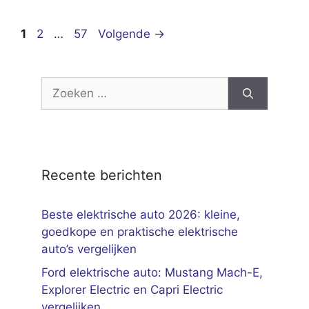
Pagina
Pagina
Pagina
1
2
…
57
Volgende
→
Zoek
naar:
Recente berichten
Beste elektrische auto 2026: kleine,
goedkope en praktische elektrische
auto’s vergelijken
Ford elektrische auto: Mustang Mach-E,
Explorer Electric en Capri Electric
vergelijken