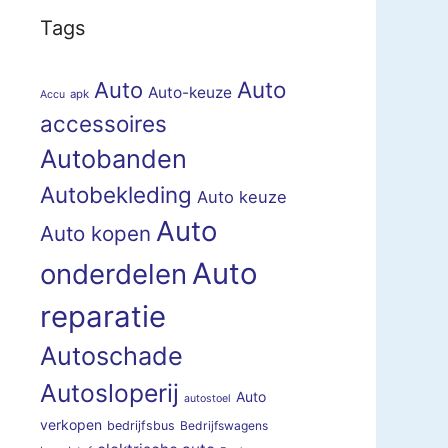
Tags
Auto
Auto
Auto-keuze
apk
Accu
accessoires
Autobanden
Autobekleding
Auto keuze
Auto
Auto kopen
Auto
onderdelen
reparatie
Autoschade
Autosloperij
Auto
autostoel
verkopen
bedrijfsbus
Bedrijfswagens