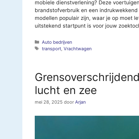
mobiele dienstverlening? Deze voertuige
brandstofverbruik en een indrukwekkend l
modellen populair zijn, waar je op moet 
uitstekend startpunt is voor jouw zoekto
Categorieën
Auto bedrijven
Tags
transport
,
Vrachtwagen
Grensoverschrijdende
lucht en zee
mei 28, 2025
door
Arjan