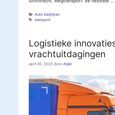
luchtvracht. Wegtransport: de flexibele …
Categorieën
Auto bedrijven
Tags
transport
Logistieke innovatie
vrachtuitdagingen
april 30, 2025
door
Arjan