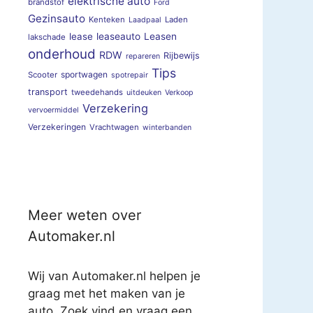
elektrische auto
brandstof
Ford
Gezinsauto
Kenteken
Laden
Laadpaal
lease
leaseauto
Leasen
lakschade
onderhoud
RDW
Rijbewijs
repareren
Tips
sportwagen
Scooter
spotrepair
transport
tweedehands
uitdeuken
Verkoop
Verzekering
vervoermiddel
Verzekeringen
Vrachtwagen
winterbanden
Meer weten over
Automaker.nl
Wij van Automaker.nl helpen je
graag met het maken van je
auto. Zoek vind en vraag een