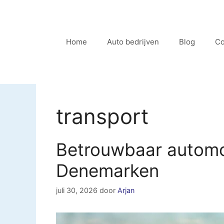
Ga
naar
de
Home
Auto bedrijven
Blog
Co
inhoud
transport
Betrouwbaar automot
Denemarken
juli 30, 2026
door
Arjan