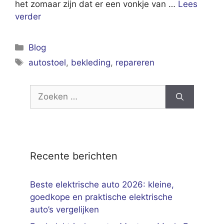
het zomaar zijn dat er een vonkje van …
Lees
verder
Categorieën
Blog
Tags
autostoel
,
bekleding
,
repareren
Zoek
naar:
Recente berichten
Beste elektrische auto 2026: kleine,
goedkope en praktische elektrische
auto’s vergelijken