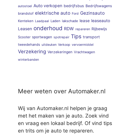
Auto verkopen
bedrijfsbus
Bedrijfswagens
autostoel
elektrische auto
Gezinsauto
brandstof
Ford
lease
leaseauto
Kenteken
Laden
lakschade
Laadpaal
onderhoud
RDW
Leasen
Rijbewijs
repareren
Tips
sportwagen
transport
Scooter
spotrepair
tweedehands
uitdeuken
Verkoop
vervoermiddel
Verzekering
Verzekeringen
Vrachtwagen
winterbanden
Meer weten over Automaker.nl
Wij van Automaker.nl helpen je graag
met het maken van je auto. Zoek vind
en vraag een lokaal bedrijf. Of vind tips
en trits om je auto te repareren.