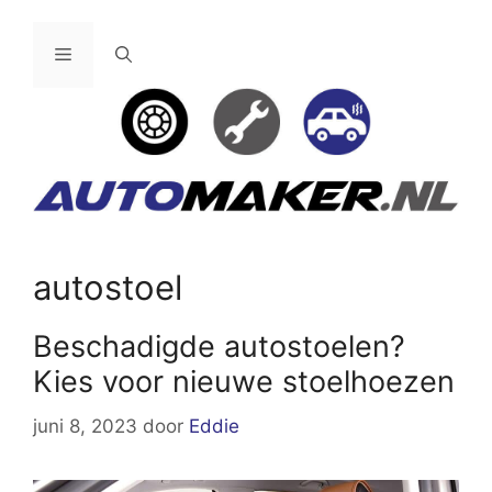
Ga
naar
Menu
de
inhoud
autostoel
Beschadigde autostoelen?
Kies voor nieuwe stoelhoezen
juni 8, 2023
door
Eddie