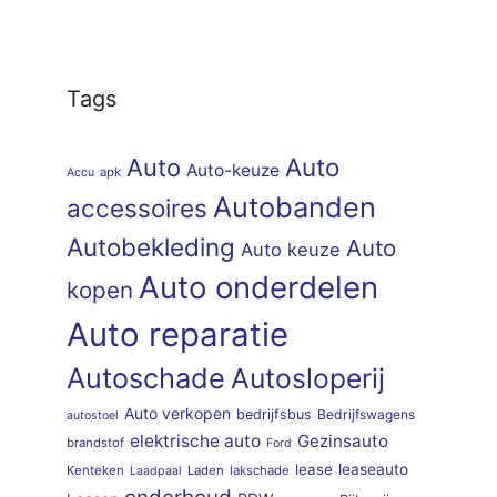
Tags
Auto
Auto
Auto-keuze
apk
Accu
Autobanden
accessoires
Autobekleding
Auto
Auto keuze
Auto onderdelen
kopen
Auto reparatie
Autoschade
Autosloperij
Auto verkopen
bedrijfsbus
Bedrijfswagens
autostoel
elektrische auto
Gezinsauto
brandstof
Ford
lease
leaseauto
Kenteken
Laden
lakschade
Laadpaal