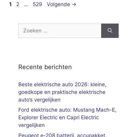
Pagina
Pagina
Pagina
1
2
…
529
Volgende
→
Zoek
naar:
Recente berichten
Beste elektrische auto 2026: kleine,
goedkope en praktische elektrische
auto’s vergelijken
Ford elektrische auto: Mustang Mach-E,
Explorer Electric en Capri Electric
vergelijken
Peugeot e-208 batterij, accupakket,