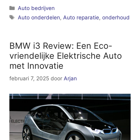
Categorieën
Auto bedrijven
Tags
Auto onderdelen
,
Auto reparatie
,
onderhoud
BMW i3 Review: Een Eco-
vriendelijke Elektrische Auto
met Innovatie
februari 7, 2025
door
Arjan