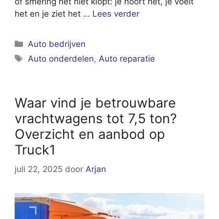
of smering net niet klopt: je hoort het, je voelt
het en je ziet het …
Lees verder
Categorieën
Auto bedrijven
Tags
Auto onderdelen
,
Auto reparatie
Waar vind je betrouwbare
vrachtwagens tot 7,5 ton?
Overzicht en aanbod op
Truck1
juli 22, 2025
door
Arjan