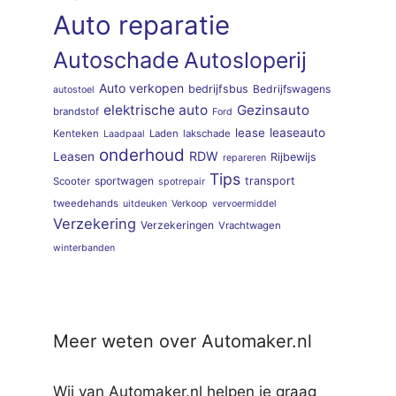
Auto reparatie
Autoschade
Autosloperij
Auto verkopen
bedrijfsbus
Bedrijfswagens
autostoel
elektrische auto
Gezinsauto
brandstof
Ford
lease
leaseauto
Kenteken
Laden
lakschade
Laadpaal
onderhoud
RDW
Leasen
Rijbewijs
repareren
Tips
sportwagen
transport
Scooter
spotrepair
tweedehands
uitdeuken
Verkoop
vervoermiddel
Verzekering
Verzekeringen
Vrachtwagen
winterbanden
Meer weten over Automaker.nl
Wij van Automaker.nl helpen je graag