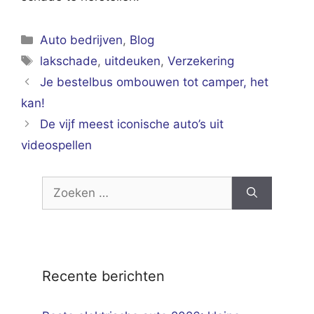
Categorieën
Auto bedrijven
,
Blog
Tags
lakschade
,
uitdeuken
,
Verzekering
Je bestelbus ombouwen tot camper, het
kan!
De vijf meest iconische auto’s uit
videospellen
Zoek
naar:
Recente berichten