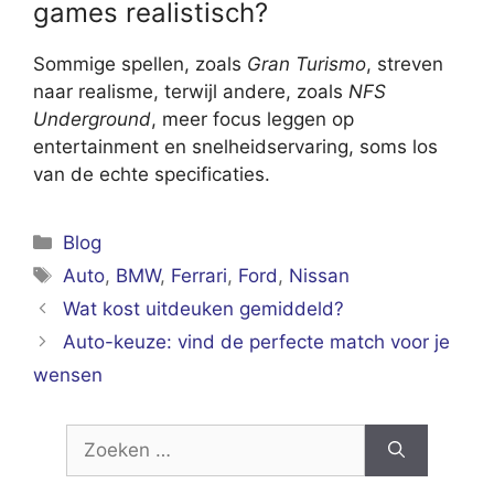
games realistisch?
Sommige spellen, zoals
Gran Turismo
, streven
naar realisme, terwijl andere, zoals
NFS
Underground
, meer focus leggen op
entertainment en snelheidservaring, soms los
van de echte specificaties.
Categorieën
Blog
Tags
Auto
,
BMW
,
Ferrari
,
Ford
,
Nissan
Wat kost uitdeuken gemiddeld?
Auto-keuze: vind de perfecte match voor je
wensen
Zoek
naar: