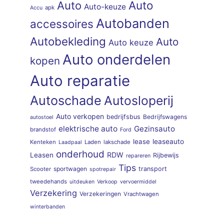
Auto
Auto
Auto-keuze
apk
Accu
Autobanden
accessoires
Autobekleding
Auto
Auto keuze
Auto onderdelen
kopen
Auto reparatie
Autoschade
Autosloperij
Auto verkopen
bedrijfsbus
Bedrijfswagens
autostoel
elektrische auto
Gezinsauto
brandstof
Ford
lease
leaseauto
Kenteken
Laden
lakschade
Laadpaal
onderhoud
RDW
Leasen
Rijbewijs
repareren
Tips
sportwagen
transport
Scooter
spotrepair
tweedehands
uitdeuken
Verkoop
vervoermiddel
Verzekering
Verzekeringen
Vrachtwagen
winterbanden