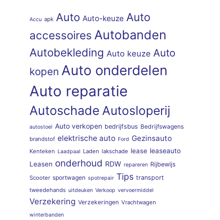
Auto
Auto
Auto-keuze
apk
Accu
Autobanden
accessoires
Autobekleding
Auto
Auto keuze
Auto onderdelen
kopen
Auto reparatie
Autoschade
Autosloperij
Auto verkopen
bedrijfsbus
Bedrijfswagens
autostoel
elektrische auto
Gezinsauto
brandstof
Ford
lease
leaseauto
Kenteken
Laden
lakschade
Laadpaal
onderhoud
RDW
Leasen
Rijbewijs
repareren
Tips
sportwagen
transport
Scooter
spotrepair
tweedehands
uitdeuken
Verkoop
vervoermiddel
Verzekering
Verzekeringen
Vrachtwagen
winterbanden