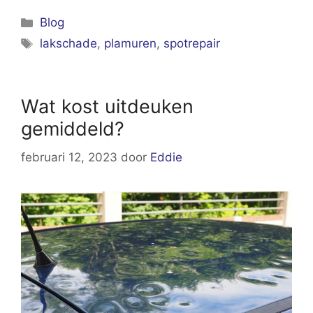
Categorieën
Blog
Tags
lakschade
,
plamuren
,
spotrepair
Wat kost uitdeuken
gemiddeld?
februari 12, 2023
door
Eddie