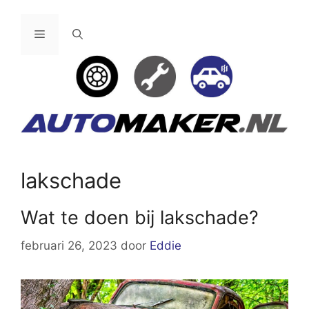
Ga
naar
Menu
de
inhoud
lakschade
Wat te doen bij lakschade?
februari 26, 2023
door
Eddie