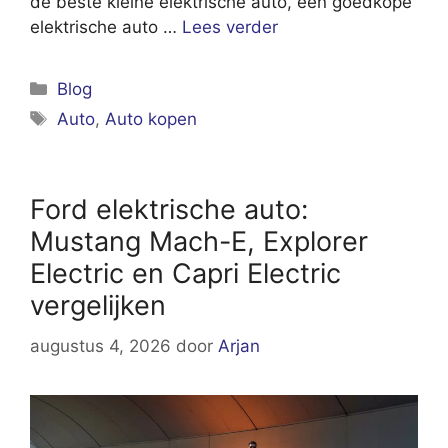
de beste kleine elektrische auto, een goedkope
elektrische auto …
Lees verder
Categorieën
Blog
Tags
Auto
,
Auto kopen
Ford elektrische auto:
Mustang Mach-E, Explorer
Electric en Capri Electric
vergelijken
augustus 4, 2026
door
Arjan