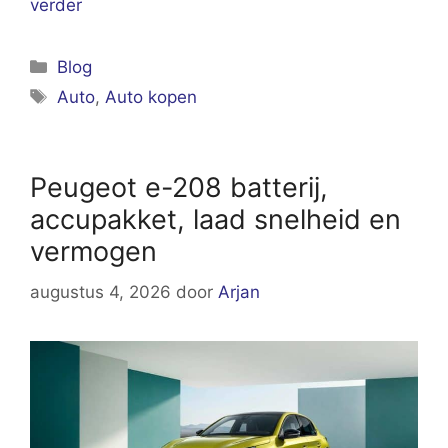
verder
Categorieën
Blog
Tags
Auto
,
Auto kopen
Peugeot e-208 batterij,
accupakket, laad snelheid en
vermogen
augustus 4, 2026
door
Arjan