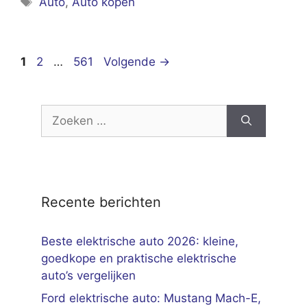
Auto
,
Auto kopen
Pagina
Pagina
Pagina
1
2
…
561
Volgende
→
Zoek
naar:
Recente berichten
Beste elektrische auto 2026: kleine,
goedkope en praktische elektrische
auto’s vergelijken
Ford elektrische auto: Mustang Mach-E,