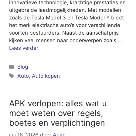
innovatieve technologie, krachtige prestaties en
uitgebreide laadmogelijkheden. Met modellen
zoals de Tesla Model 3 en Tesla Model Y biedt
het merk elektrische auto’s voor verschillende
soorten bestuurders. Naast de aanschafprijs
kijken veel mensen naar onderwerpen zoals …
Lees verder
Categorieën
Blog
Tags
Auto
,
Auto kopen
APK verlopen: alles wat u
moet weten over regels,
boetes en verplichtingen
juli 18, 2026
door
Arjan