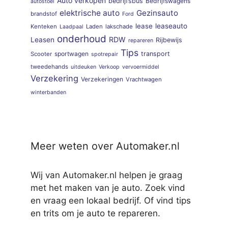
Auto verkopen
bedrijfsbus
Bedrijfswagens
autostoel
elektrische auto
Gezinsauto
brandstof
Ford
lease
leaseauto
Kenteken
Laden
lakschade
Laadpaal
onderhoud
RDW
Leasen
Rijbewijs
repareren
Tips
sportwagen
transport
Scooter
spotrepair
tweedehands
uitdeuken
Verkoop
vervoermiddel
Verzekering
Verzekeringen
Vrachtwagen
winterbanden
Meer weten over Automaker.nl
Wij van Automaker.nl helpen je graag
met het maken van je auto. Zoek vind
en vraag een lokaal bedrijf. Of vind tips
en trits om je auto te repareren.