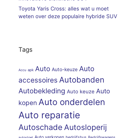
Toyota Yaris Cross: alles wat u moet
weten over deze populaire hybride SUV
Tags
Auto
Auto
Auto-keuze
apk
Accu
Autobanden
accessoires
Autobekleding
Auto
Auto keuze
Auto onderdelen
kopen
Auto reparatie
Autoschade
Autosloperij
Auto verkopen
bedrijfsbus
Bedrijfswagens
autostoel