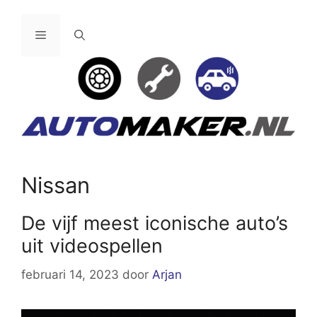
Ga
naar
Menu
de
inhoud
Nissan
De vijf meest iconische auto’s
uit videospellen
februari 14, 2023
door
Arjan