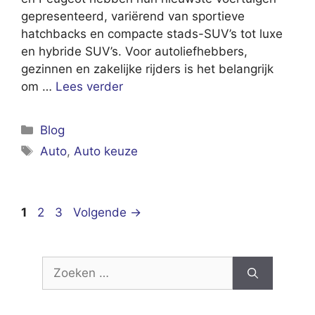
gepresenteerd, variërend van sportieve
hatchbacks en compacte stads-SUV’s tot luxe
en hybride SUV’s. Voor autoliefhebbers,
gezinnen en zakelijke rijders is het belangrijk
om …
Lees verder
Categorieën
Blog
Tags
Auto
,
Auto keuze
Pagina
Pagina
Pagina
1
2
3
Volgende
→
Zoek
naar: