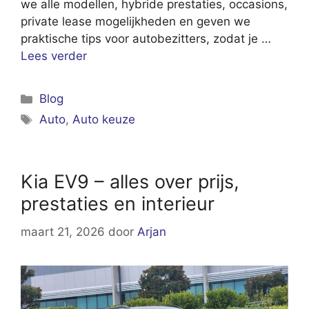
we alle modellen, hybride prestaties, occasions,
private lease mogelijkheden en geven we
praktische tips voor autobezitters, zodat je …
Lees verder
Categorieën
Blog
Tags
Auto
,
Auto keuze
Kia EV9 – alles over prijs,
prestaties en interieur
maart 21, 2026
door
Arjan