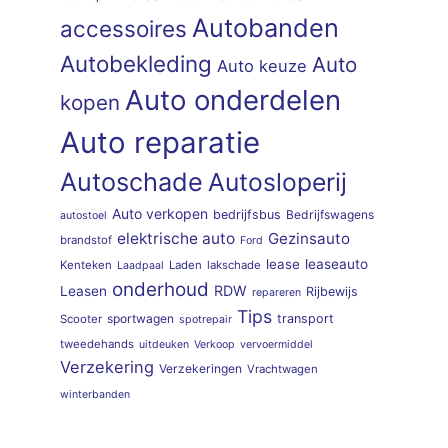
Autobanden
accessoires
Autobekleding
Auto
Auto keuze
Auto onderdelen
kopen
Auto reparatie
Autoschade
Autosloperij
Auto verkopen
bedrijfsbus
Bedrijfswagens
autostoel
elektrische auto
Gezinsauto
brandstof
Ford
lease
leaseauto
Kenteken
Laden
lakschade
Laadpaal
onderhoud
RDW
Leasen
Rijbewijs
repareren
Tips
sportwagen
transport
Scooter
spotrepair
tweedehands
uitdeuken
Verkoop
vervoermiddel
Verzekering
Verzekeringen
Vrachtwagen
winterbanden