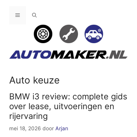
Ga
naar
Menu
de
inhoud
Auto keuze
BMW i3 review: complete gids
over lease, uitvoeringen en
rijervaring
mei 18, 2026
door
Arjan