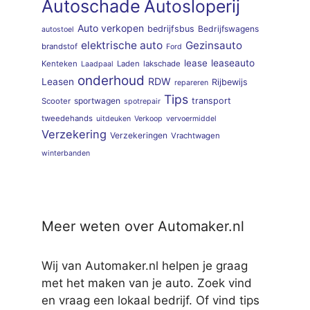
Autoschade
Autosloperij
Auto verkopen
bedrijfsbus
Bedrijfswagens
autostoel
elektrische auto
Gezinsauto
brandstof
Ford
lease
leaseauto
Kenteken
Laden
lakschade
Laadpaal
onderhoud
RDW
Leasen
Rijbewijs
repareren
Tips
sportwagen
transport
Scooter
spotrepair
tweedehands
uitdeuken
Verkoop
vervoermiddel
Verzekering
Verzekeringen
Vrachtwagen
winterbanden
Meer weten over Automaker.nl
Wij van Automaker.nl helpen je graag
met het maken van je auto. Zoek vind
en vraag een lokaal bedrijf. Of vind tips