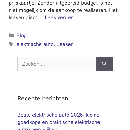
prijskaartje. Zonder uitgebreid budget is het
niet mogelijk om de aankoop te realiseren. Het
leasen biedt …
Lees verder
Categorieën
Blog
Tags
elektrische auto
,
Leasen
Zoek
naar:
Recente berichten
Beste elektrische auto 2026: kleine,
goedkope en praktische elektrische
auto’s vergelijken