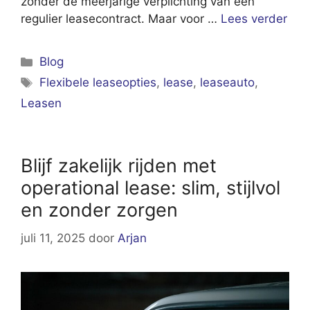
zonder de meerjarige verplichting van een
regulier leasecontract. Maar voor …
Lees verder
Categorieën
Blog
Tags
Flexibele leaseopties
,
lease
,
leaseauto
,
Leasen
Blijf zakelijk rijden met
operational lease: slim, stijlvol
en zonder zorgen
juli 11, 2025
door
Arjan