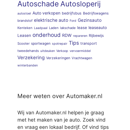
Autoschade
Autosloperij
Auto verkopen
bedrijfsbus
Bedrijfswagens
autostoel
elektrische auto
Gezinsauto
brandstof
Ford
lease
leaseauto
Kenteken
Laden
lakschade
Laadpaal
onderhoud
RDW
Leasen
Rijbewijs
repareren
Tips
sportwagen
transport
Scooter
spotrepair
tweedehands
uitdeuken
Verkoop
vervoermiddel
Verzekering
Verzekeringen
Vrachtwagen
winterbanden
Meer weten over Automaker.nl
Wij van Automaker.nl helpen je graag
met het maken van je auto. Zoek vind
en vraag een lokaal bedrijf. Of vind tips