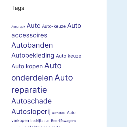
Tags
Auto
Auto
Auto-keuze
apk
Accu
accessoires
Autobanden
Autobekleding
Auto keuze
Auto
Auto kopen
Auto
onderdelen
reparatie
Autoschade
Autosloperij
Auto
autostoel
verkopen
bedrijfsbus
Bedrijfswagens