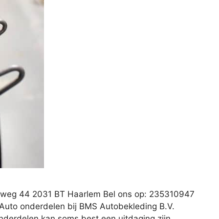
ikweg 44 2031 BT Haarlem Bel ons op: 235310947
 Auto onderdelen bij BMS Autobekleding B.V.
nderdelen kan soms best een uitdaging zijn.