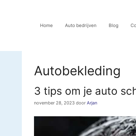
Ga
naar
de
Home
Auto bedrijven
Blog
Co
inhoud
Autobekleding
3 tips om je auto s
november 28, 2023
door
Arjan