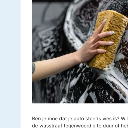
Ben je moe dat je auto steeds vies is? Wil 
de wasstraat tegenwoordig te duur of heb