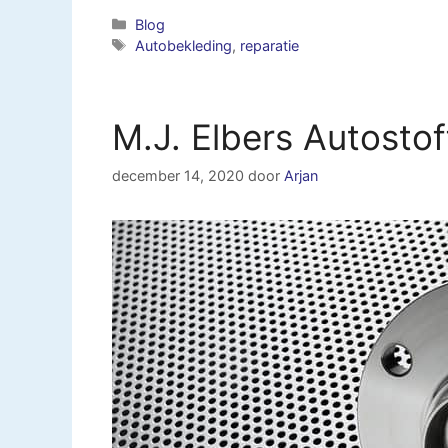
Categorieën
Blog
Tags
Autobekleding
,
reparatie
M.J. Elbers Autosto
december 14, 2020
door
Arjan