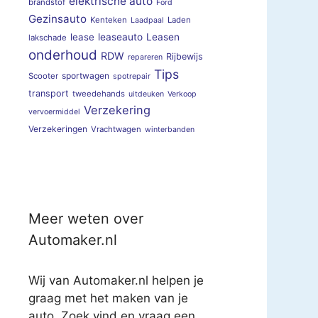
elektrische auto
brandstof
Ford
Gezinsauto
Kenteken
Laden
Laadpaal
lease
leaseauto
Leasen
lakschade
onderhoud
RDW
Rijbewijs
repareren
Tips
sportwagen
Scooter
spotrepair
transport
tweedehands
uitdeuken
Verkoop
Verzekering
vervoermiddel
Verzekeringen
Vrachtwagen
winterbanden
Meer weten over
Automaker.nl
Wij van Automaker.nl helpen je
graag met het maken van je
auto. Zoek vind en vraag een