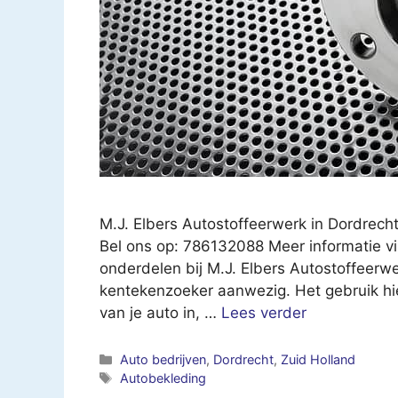
M.J. Elbers Autostoffeerwerk in Dordrec
Bel ons op: 786132088 Meer informatie vi
onderdelen bij M.J. Elbers Autostoffeerw
kentekenzoeker aanwezig. Het gebruik hie
van je auto in, …
Lees verder
Categorieën
Auto bedrijven
,
Dordrecht
,
Zuid Holland
Tags
Autobekleding