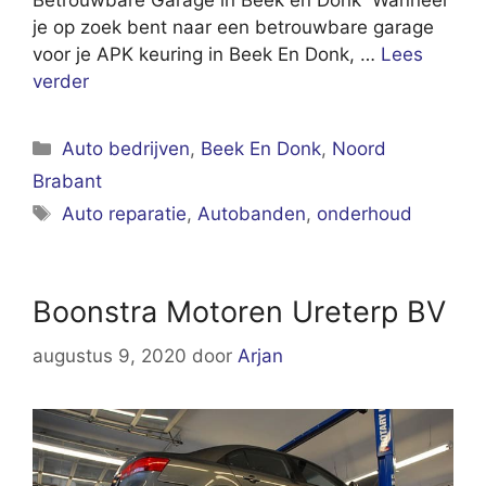
Betrouwbare Garage in Beek en Donk Wanneer
je op zoek bent naar een betrouwbare garage
voor je APK keuring in Beek En Donk, …
Lees
verder
Categorieën
Auto bedrijven
,
Beek En Donk
,
Noord
Brabant
Tags
Auto reparatie
,
Autobanden
,
onderhoud
Boonstra Motoren Ureterp BV
augustus 9, 2020
door
Arjan