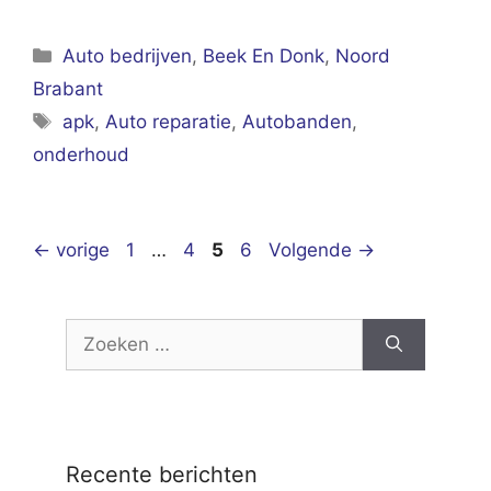
Categorieën
Auto bedrijven
,
Beek En Donk
,
Noord
Brabant
Tags
apk
,
Auto reparatie
,
Autobanden
,
onderhoud
Pagina
Pagina
Pagina
Pagina
←
vorige
1
…
4
5
6
Volgende
→
Zoek
naar:
Recente berichten