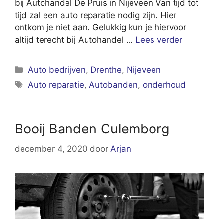
bij Autohandel De Pruis in Nijeveen Van tijd tot
tijd zal een auto reparatie nodig zijn. Hier
ontkom je niet aan. Gelukkig kun je hiervoor
altijd terecht bij Autohandel …
Lees verder
Categorieën
Auto bedrijven
,
Drenthe
,
Nijeveen
Tags
Auto reparatie
,
Autobanden
,
onderhoud
Booij Banden Culemborg
december 4, 2020
door
Arjan