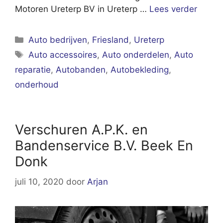
Motoren Ureterp BV in Ureterp …
Lees verder
Categorieën
Auto bedrijven
,
Friesland
,
Ureterp
Tags
Auto accessoires
,
Auto onderdelen
,
Auto
reparatie
,
Autobanden
,
Autobekleding
,
onderhoud
Verschuren A.P.K. en
Bandenservice B.V. Beek En
Donk
juli 10, 2020
door
Arjan