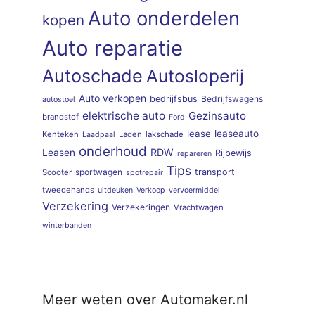
Auto onderdelen
kopen
Auto reparatie
Autoschade
Autosloperij
Auto verkopen
bedrijfsbus
Bedrijfswagens
autostoel
elektrische auto
Gezinsauto
brandstof
Ford
lease
leaseauto
Kenteken
Laden
lakschade
Laadpaal
onderhoud
RDW
Leasen
Rijbewijs
repareren
Tips
sportwagen
transport
Scooter
spotrepair
tweedehands
uitdeuken
Verkoop
vervoermiddel
Verzekering
Verzekeringen
Vrachtwagen
winterbanden
Meer weten over Automaker.nl