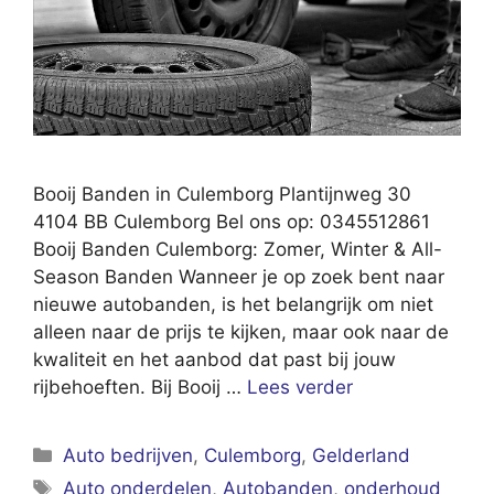
Booij Banden in Culemborg Plantijnweg 30
4104 BB Culemborg Bel ons op: 0345512861
Booij Banden Culemborg: Zomer, Winter & All-
Season Banden Wanneer je op zoek bent naar
nieuwe autobanden, is het belangrijk om niet
alleen naar de prijs te kijken, maar ook naar de
kwaliteit en het aanbod dat past bij jouw
rijbehoeften. Bij Booij …
Lees verder
Categorieën
Auto bedrijven
,
Culemborg
,
Gelderland
Tags
Auto onderdelen
,
Autobanden
,
onderhoud