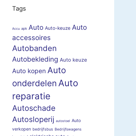
Tags
Auto
Auto
Auto-keuze
apk
Accu
accessoires
Autobanden
Autobekleding
Auto keuze
Auto
Auto kopen
Auto
onderdelen
reparatie
Autoschade
Autosloperij
Auto
autostoel
verkopen
bedrijfsbus
Bedrijfswagens