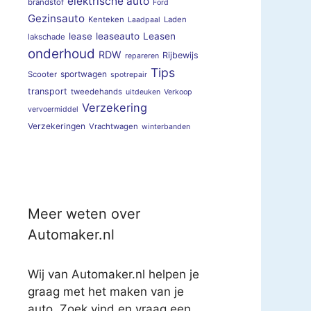
elektrische auto
brandstof
Ford
Gezinsauto
Kenteken
Laden
Laadpaal
lease
leaseauto
Leasen
lakschade
onderhoud
RDW
Rijbewijs
repareren
Tips
sportwagen
Scooter
spotrepair
transport
tweedehands
uitdeuken
Verkoop
Verzekering
vervoermiddel
Verzekeringen
Vrachtwagen
winterbanden
Meer weten over
Automaker.nl
Wij van Automaker.nl helpen je
graag met het maken van je
auto. Zoek vind en vraag een