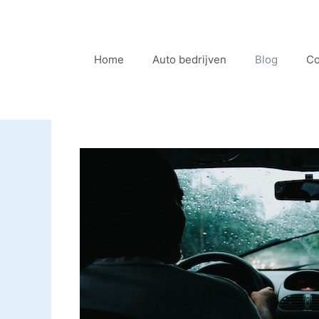
Ga
naar
de
Home
Auto bedrijven
Blog
Co
inhoud