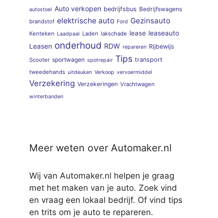
Auto verkopen
bedrijfsbus
Bedrijfswagens
autostoel
elektrische auto
Gezinsauto
brandstof
Ford
lease
leaseauto
Kenteken
Laden
lakschade
Laadpaal
onderhoud
RDW
Leasen
Rijbewijs
repareren
Tips
sportwagen
transport
Scooter
spotrepair
tweedehands
uitdeuken
Verkoop
vervoermiddel
Verzekering
Verzekeringen
Vrachtwagen
winterbanden
Meer weten over Automaker.nl
Wij van Automaker.nl helpen je graag
met het maken van je auto. Zoek vind
en vraag een lokaal bedrijf. Of vind tips
en trits om je auto te repareren.