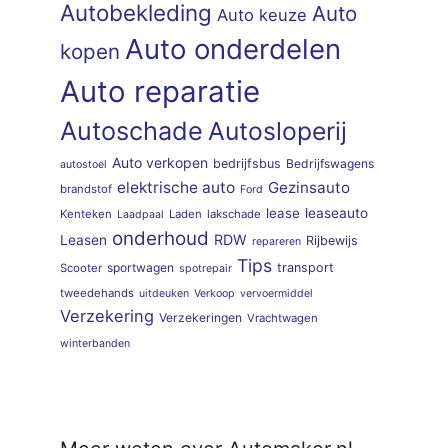
Autobekleding
Auto
Auto keuze
Auto onderdelen
kopen
Auto reparatie
Autoschade
Autosloperij
Auto verkopen
bedrijfsbus
Bedrijfswagens
autostoel
elektrische auto
Gezinsauto
brandstof
Ford
lease
leaseauto
Kenteken
Laden
lakschade
Laadpaal
onderhoud
RDW
Leasen
Rijbewijs
repareren
Tips
sportwagen
transport
Scooter
spotrepair
tweedehands
uitdeuken
Verkoop
vervoermiddel
Verzekering
Verzekeringen
Vrachtwagen
winterbanden