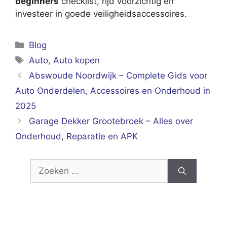
beginners
checklist, rijd voorzichtig en
investeer in goede veiligheidsaccessoires.
Categorieën
Blog
Tags
Auto
,
Auto kopen
Abswoude Noordwijk – Complete Gids voor
Auto Onderdelen, Accessoires en Onderhoud in
2025
Garage Dekker Grootebroek – Alles over
Onderhoud, Reparatie en APK
Zoek
naar: