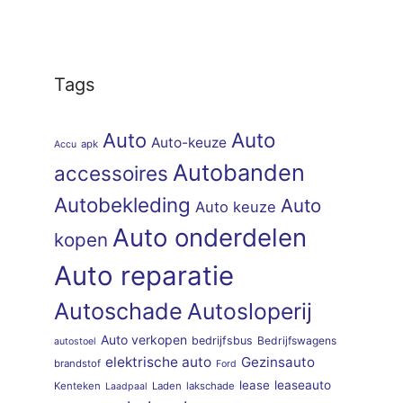
Tags
Auto
Auto
Auto-keuze
apk
Accu
Autobanden
accessoires
Autobekleding
Auto
Auto keuze
Auto onderdelen
kopen
Auto reparatie
Autoschade
Autosloperij
Auto verkopen
bedrijfsbus
Bedrijfswagens
autostoel
elektrische auto
Gezinsauto
brandstof
Ford
lease
leaseauto
Kenteken
Laden
lakschade
Laadpaal