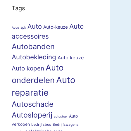
Tags
Auto
Auto
Auto-keuze
apk
Accu
accessoires
Autobanden
Autobekleding
Auto keuze
Auto
Auto kopen
Auto
onderdelen
reparatie
Autoschade
Autosloperij
Auto
autostoel
verkopen
bedrijfsbus
Bedrijfswagens