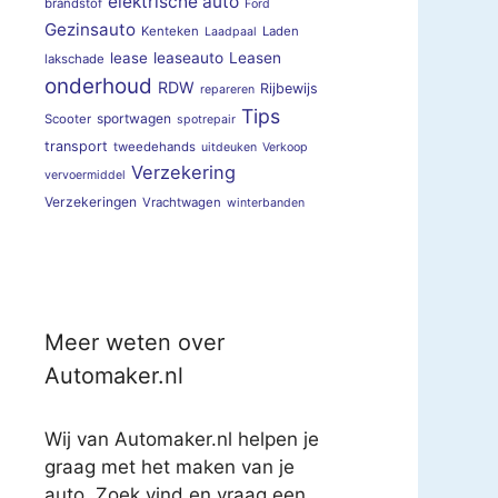
elektrische auto
brandstof
Ford
Gezinsauto
Kenteken
Laden
Laadpaal
lease
leaseauto
Leasen
lakschade
onderhoud
RDW
Rijbewijs
repareren
Tips
sportwagen
Scooter
spotrepair
transport
tweedehands
uitdeuken
Verkoop
Verzekering
vervoermiddel
Verzekeringen
Vrachtwagen
winterbanden
Meer weten over
Automaker.nl
Wij van Automaker.nl helpen je
graag met het maken van je
auto. Zoek vind en vraag een