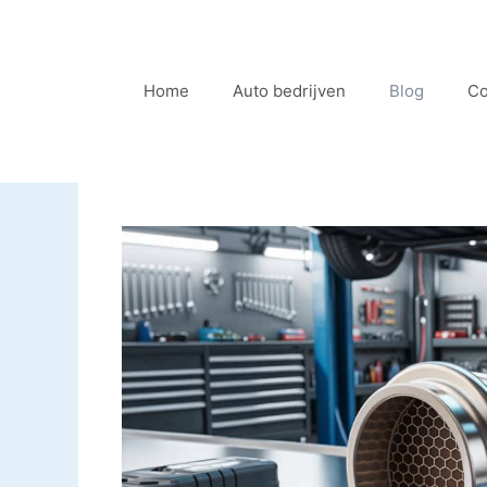
Ga
naar
de
Home
Auto bedrijven
Blog
Co
inhoud