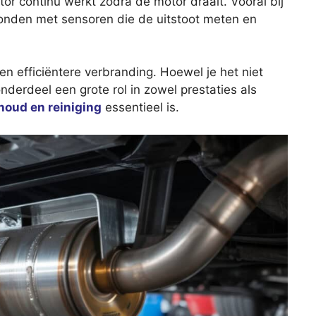
ator continu werkt zodra de motor draait. Vooral bij
onden met sensoren die de uitstoot meten en
en efficiëntere verbranding. Hoewel je het niet
 onderdeel een grote rol in zowel prestaties als
houd en reiniging
essentieel is.