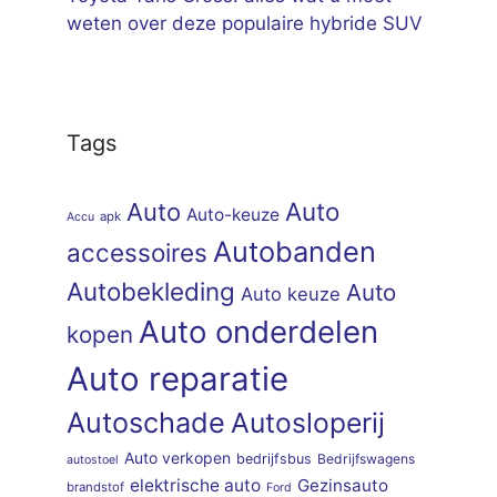
weten over deze populaire hybride SUV
Tags
Auto
Auto
Auto-keuze
apk
Accu
Autobanden
accessoires
Autobekleding
Auto
Auto keuze
Auto onderdelen
kopen
Auto reparatie
Autoschade
Autosloperij
Auto verkopen
bedrijfsbus
Bedrijfswagens
autostoel
elektrische auto
Gezinsauto
brandstof
Ford