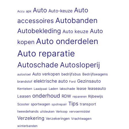
Auto
Auto
Auto-keuze
apk
Accu
Autobanden
accessoires
Autobekleding
Auto
Auto keuze
Auto onderdelen
kopen
Auto reparatie
Autoschade
Autosloperij
Auto verkopen
bedrijfsbus
Bedrijfswagens
autostoel
elektrische auto
Gezinsauto
brandstof
Ford
lease
leaseauto
Kenteken
Laden
lakschade
Laadpaal
onderhoud
RDW
Leasen
Rijbewijs
repareren
Tips
sportwagen
transport
Scooter
spotrepair
tweedehands
uitdeuken
Verkoop
vervoermiddel
Verzekering
Verzekeringen
Vrachtwagen
winterbanden