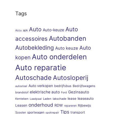
Tags
Auto
Auto
Auto-keuze
apk
Accu
Autobanden
accessoires
Autobekleding
Auto
Auto keuze
Auto onderdelen
kopen
Auto reparatie
Autoschade
Autosloperij
Auto verkopen
bedrijfsbus
Bedrijfswagens
autostoel
elektrische auto
Gezinsauto
brandstof
Ford
lease
leaseauto
Kenteken
Laden
lakschade
Laadpaal
onderhoud
RDW
Leasen
Rijbewijs
repareren
Tips
sportwagen
transport
Scooter
spotrepair