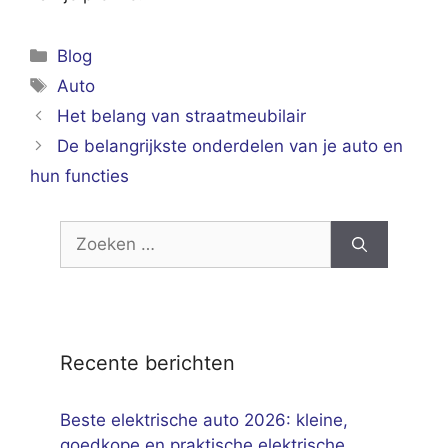
Categorieën
Blog
Tags
Auto
Het belang van straatmeubilair
De belangrijkste onderdelen van je auto en
hun functies
Zoek
naar:
Recente berichten
Beste elektrische auto 2026: kleine,
goedkope en praktische elektrische