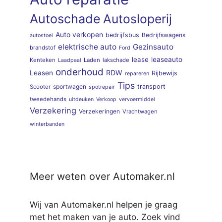
Autoschade
Autosloperij
Auto verkopen
bedrijfsbus
Bedrijfswagens
autostoel
elektrische auto
Gezinsauto
brandstof
Ford
lease
leaseauto
Kenteken
Laden
lakschade
Laadpaal
onderhoud
RDW
Leasen
Rijbewijs
repareren
Tips
sportwagen
transport
Scooter
spotrepair
tweedehands
uitdeuken
Verkoop
vervoermiddel
Verzekering
Verzekeringen
Vrachtwagen
winterbanden
Meer weten over Automaker.nl
Wij van Automaker.nl helpen je graag
met het maken van je auto. Zoek vind