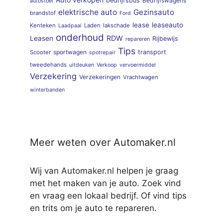
bedrijfsbus
Bedrijfswagens
autostoel
elektrische auto
Gezinsauto
brandstof
Ford
lease
leaseauto
Kenteken
Laden
lakschade
Laadpaal
onderhoud
RDW
Leasen
Rijbewijs
repareren
Tips
sportwagen
transport
Scooter
spotrepair
tweedehands
uitdeuken
Verkoop
vervoermiddel
Verzekering
Verzekeringen
Vrachtwagen
winterbanden
Meer weten over Automaker.nl
Wij van Automaker.nl helpen je graag
met het maken van je auto. Zoek vind
en vraag een lokaal bedrijf. Of vind tips
en trits om je auto te repareren.