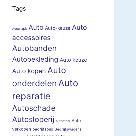
Tags
Auto
Auto
Auto-keuze
apk
Accu
accessoires
Autobanden
Autobekleding
Auto keuze
Auto
Auto kopen
Auto
onderdelen
reparatie
Autoschade
Autosloperij
Auto
autostoel
verkopen
bedrijfsbus
Bedrijfswagens