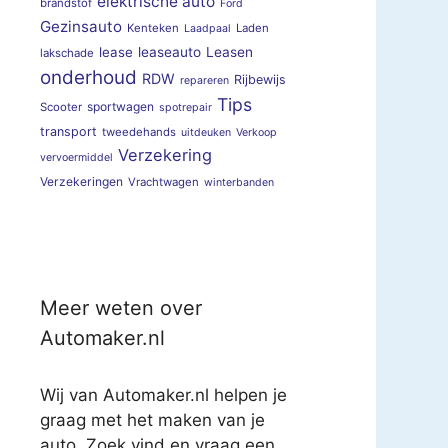
elektrische auto
brandstof
Ford
Gezinsauto
Kenteken
Laden
Laadpaal
lease
leaseauto
Leasen
lakschade
onderhoud
RDW
Rijbewijs
repareren
Tips
sportwagen
Scooter
spotrepair
transport
tweedehands
uitdeuken
Verkoop
Verzekering
vervoermiddel
Verzekeringen
Vrachtwagen
winterbanden
Meer weten over
Automaker.nl
Wij van Automaker.nl helpen je
graag met het maken van je
auto. Zoek vind en vraag een