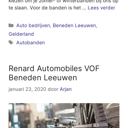
kiezen om je zomer- of winterbanden bij ons op
te slaan. Voor de banden is het …
Lees verder
Categorieën
Auto bedrijven
,
Beneden Leeuwen
,
Gelderland
Tags
Autobanden
Renard Automobiles VOF
Beneden Leeuwen
januari 23, 2020
door
Arjan