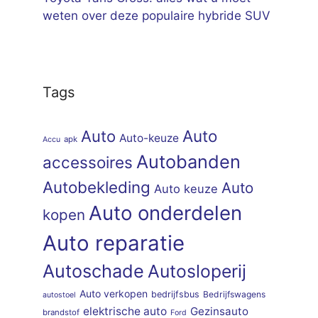
weten over deze populaire hybride SUV
Tags
Auto
Auto
Auto-keuze
apk
Accu
Autobanden
accessoires
Autobekleding
Auto
Auto keuze
Auto onderdelen
kopen
Auto reparatie
Autoschade
Autosloperij
Auto verkopen
bedrijfsbus
Bedrijfswagens
autostoel
elektrische auto
Gezinsauto
brandstof
Ford