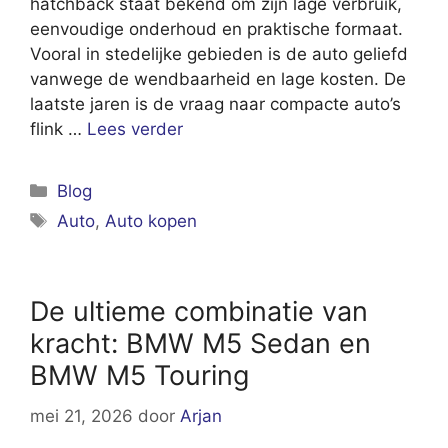
hatchback staat bekend om zijn lage verbruik,
eenvoudige onderhoud en praktische formaat.
Vooral in stedelijke gebieden is de auto geliefd
vanwege de wendbaarheid en lage kosten. De
laatste jaren is de vraag naar compacte auto’s
flink …
Lees verder
Categorieën
Blog
Tags
Auto
,
Auto kopen
De ultieme combinatie van
kracht: BMW M5 Sedan en
BMW M5 Touring
mei 21, 2026
door
Arjan