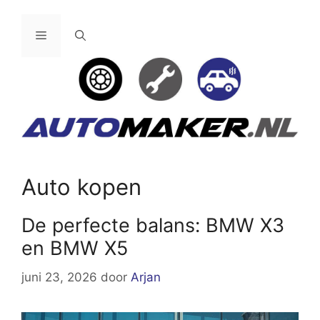
Ga
naar
Menu
de
inhoud
Auto kopen
De perfecte balans: BMW X3
en BMW X5
juni 23, 2026
door
Arjan