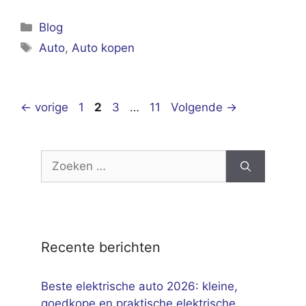
Categorieën
Blog
Tags
Auto
,
Auto kopen
Pagina
Pagina
Pagina
Pagina
←
vorige
1
2
3
…
11
Volgende
→
Zoek
naar:
Recente berichten
Beste elektrische auto 2026: kleine,
goedkope en praktische elektrische