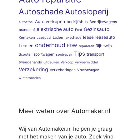
Autoschade
Autosloperij
Auto verkopen
bedrijfsbus
Bedrijfswagens
autostoel
elektrische auto
Gezinsauto
brandstof
Ford
lease
leaseauto
Kenteken
Laden
lakschade
Laadpaal
onderhoud
RDW
Leasen
Rijbewijs
repareren
Tips
sportwagen
transport
Scooter
spotrepair
tweedehands
uitdeuken
Verkoop
vervoermiddel
Verzekering
Verzekeringen
Vrachtwagen
winterbanden
Meer weten over Automaker.nl
Wij van Automaker.nl helpen je graag
met het maken van je auto. Zoek vind