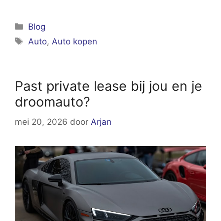
Categorieën
Blog
Tags
Auto
,
Auto kopen
Past private lease bij jou en je
droomauto?
mei 20, 2026
door
Arjan