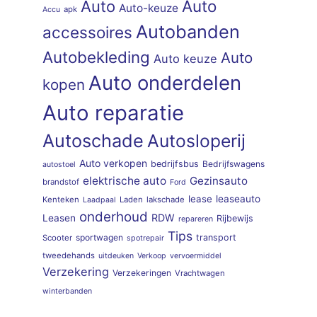
Auto
Auto
Auto-keuze
apk
Accu
Autobanden
accessoires
Autobekleding
Auto
Auto keuze
Auto onderdelen
kopen
Auto reparatie
Autoschade
Autosloperij
Auto verkopen
bedrijfsbus
Bedrijfswagens
autostoel
elektrische auto
Gezinsauto
brandstof
Ford
lease
leaseauto
Kenteken
Laden
lakschade
Laadpaal
onderhoud
RDW
Leasen
Rijbewijs
repareren
Tips
sportwagen
transport
Scooter
spotrepair
tweedehands
uitdeuken
Verkoop
vervoermiddel
Verzekering
Verzekeringen
Vrachtwagen
winterbanden