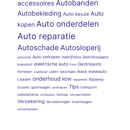
Autobanden
accessoires
Autobekleding
Auto
Auto keuze
Auto onderdelen
kopen
Auto reparatie
Autoschade
Autosloperij
Auto verkopen
bedrijfsbus
Bedrijfswagens
autostoel
elektrische auto
Gezinsauto
brandstof
Ford
lease
leaseauto
Kenteken
Laden
lakschade
Laadpaal
onderhoud
RDW
Leasen
Rijbewijs
repareren
Tips
sportwagen
transport
Scooter
spotrepair
tweedehands
uitdeuken
Verkoop
vervoermiddel
Verzekering
Verzekeringen
Vrachtwagen
winterbanden