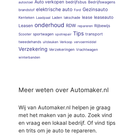
Auto verkopen
bedrijfsbus
Bedrijfswagens
autostoel
elektrische auto
Gezinsauto
brandstof
Ford
lease
leaseauto
Kenteken
Laden
lakschade
Laadpaal
onderhoud
RDW
Leasen
Rijbewijs
repareren
Tips
sportwagen
transport
Scooter
spotrepair
tweedehands
uitdeuken
Verkoop
vervoermiddel
Verzekering
Verzekeringen
Vrachtwagen
winterbanden
Meer weten over Automaker.nl
Wij van Automaker.nl helpen je graag
met het maken van je auto. Zoek vind
en vraag een lokaal bedrijf. Of vind tips
en trits om je auto te repareren.