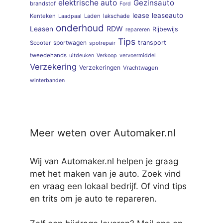
elektrische auto
Gezinsauto
brandstof
Ford
lease
leaseauto
Kenteken
Laden
lakschade
Laadpaal
onderhoud
RDW
Leasen
Rijbewijs
repareren
Tips
sportwagen
transport
Scooter
spotrepair
tweedehands
uitdeuken
Verkoop
vervoermiddel
Verzekering
Verzekeringen
Vrachtwagen
winterbanden
Meer weten over Automaker.nl
Wij van Automaker.nl helpen je graag
met het maken van je auto. Zoek vind
en vraag een lokaal bedrijf. Of vind tips
en trits om je auto te repareren.