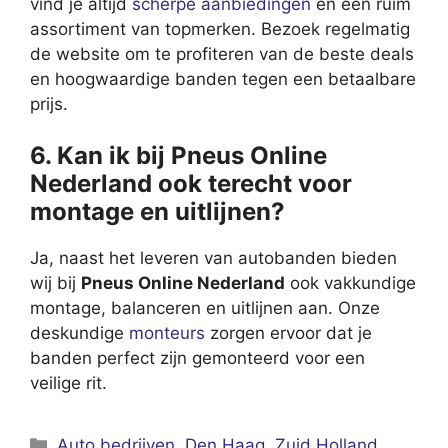
vind je altijd
scherpe aanbiedingen
en een ruim
assortiment van topmerken. Bezoek regelmatig
de website om te profiteren van de beste deals
en hoogwaardige banden tegen een betaalbare
prijs.
6. Kan ik bij Pneus Online
Nederland ook terecht voor
montage en uitlijnen?
Ja, naast het leveren van autobanden bieden
wij bij
Pneus Online Nederland
ook vakkundige
montage, balanceren en uitlijnen aan. Onze
deskundige
monteurs
zorgen ervoor dat je
banden perfect zijn gemonteerd voor een
veilige rit.
Categorieën
Auto bedrijven
,
Den Haag
,
Zuid Holland