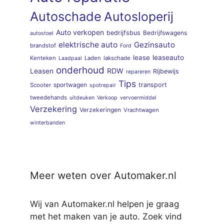
Autoschade
Autosloperij
Auto verkopen
bedrijfsbus
Bedrijfswagens
autostoel
elektrische auto
Gezinsauto
brandstof
Ford
lease
leaseauto
Kenteken
Laden
lakschade
Laadpaal
onderhoud
RDW
Leasen
Rijbewijs
repareren
Tips
sportwagen
transport
Scooter
spotrepair
tweedehands
uitdeuken
Verkoop
vervoermiddel
Verzekering
Verzekeringen
Vrachtwagen
winterbanden
Meer weten over Automaker.nl
Wij van Automaker.nl helpen je graag
met het maken van je auto. Zoek vind