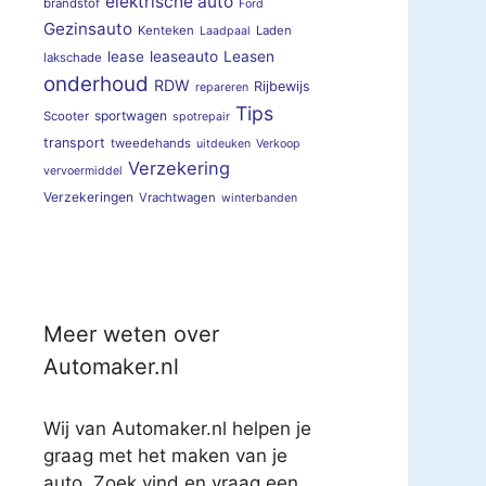
elektrische auto
brandstof
Ford
Gezinsauto
Kenteken
Laden
Laadpaal
lease
leaseauto
Leasen
lakschade
onderhoud
RDW
Rijbewijs
repareren
Tips
sportwagen
Scooter
spotrepair
transport
tweedehands
uitdeuken
Verkoop
Verzekering
vervoermiddel
Verzekeringen
Vrachtwagen
winterbanden
Meer weten over
Automaker.nl
Wij van Automaker.nl helpen je
graag met het maken van je
auto. Zoek vind en vraag een