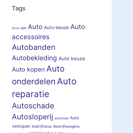
Tags
Auto
Auto
Auto-keuze
apk
Accu
accessoires
Autobanden
Autobekleding
Auto keuze
Auto
Auto kopen
Auto
onderdelen
reparatie
Autoschade
Autosloperij
Auto
autostoel
verkopen
bedrijfsbus
Bedrijfswagens