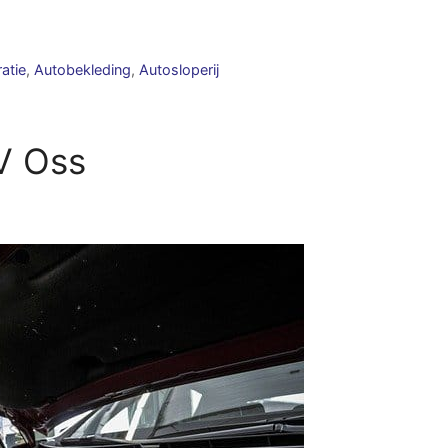
atie
,
Autobekleding
,
Autosloperij
V Oss