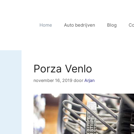
Ga
naar
de
Home
Auto bedrijven
Blog
Co
inhoud
Porza Venlo
november 16, 2019
door
Arjan