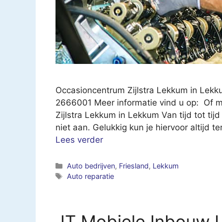
Occasioncentrum Zijlstra Lekkum in Lek
2666001 Meer informatie vind u op: Of ma
Zijlstra Lekkum in Lekkum Van tijd tot tijd
niet aan. Gelukkig kun je hiervoor altijd 
Lees verder
Categorieën
Auto bedrijven
,
Friesland
,
Lekkum
Tags
Auto reparatie
JT Mobiele Inbouw 