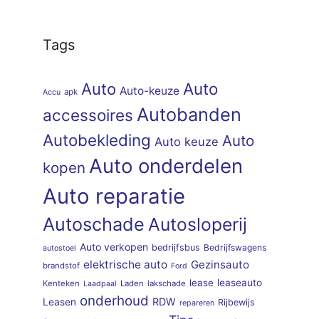
Tags
Auto
Auto
Auto-keuze
apk
Accu
Autobanden
accessoires
Autobekleding
Auto
Auto keuze
Auto onderdelen
kopen
Auto reparatie
Autoschade
Autosloperij
Auto verkopen
bedrijfsbus
Bedrijfswagens
autostoel
elektrische auto
Gezinsauto
brandstof
Ford
lease
leaseauto
Kenteken
Laden
lakschade
Laadpaal
onderhoud
RDW
Leasen
Rijbewijs
repareren