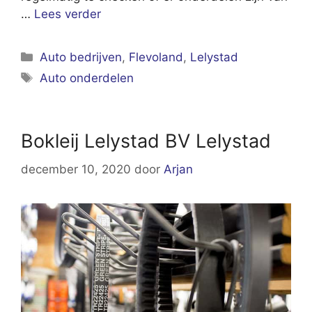
…
Lees verder
Categorieën
Auto bedrijven
,
Flevoland
,
Lelystad
Tags
Auto onderdelen
Bokleij Lelystad BV Lelystad
december 10, 2020
door
Arjan