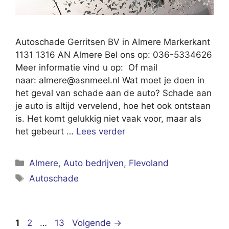
Autoschade Gerritsen BV in Almere Markerkant
1131 1316 AN Almere Bel ons op: 036-5334626
Meer informatie vind u op: Of mail
naar:
almere@asnmeel.nl
Wat moet je doen in
het geval van schade aan de auto? Schade aan
je auto is altijd vervelend, hoe het ook ontstaan
is. Het komt gelukkig niet vaak voor, maar als
het gebeurt …
Lees verder
Categorieën
Almere
,
Auto bedrijven
,
Flevoland
Tags
Autoschade
Pagina
Pagina
Pagina
1
2
…
13
Volgende
→