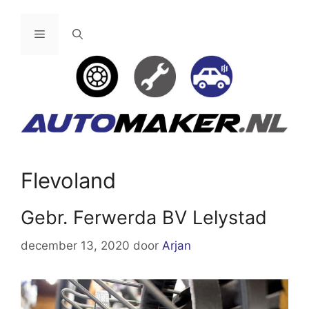
Ga
naar
Menu
de
inhoud
Flevoland
Gebr. Ferwerda BV Lelystad
december 13, 2020
door
Arjan