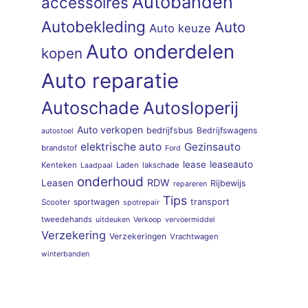
Autobanden
accessoires
Autobekleding
Auto
Auto keuze
Auto onderdelen
kopen
Auto reparatie
Autoschade
Autosloperij
Auto verkopen
bedrijfsbus
Bedrijfswagens
autostoel
elektrische auto
Gezinsauto
brandstof
Ford
lease
leaseauto
Kenteken
Laden
lakschade
Laadpaal
onderhoud
RDW
Leasen
Rijbewijs
repareren
Tips
sportwagen
transport
Scooter
spotrepair
tweedehands
uitdeuken
Verkoop
vervoermiddel
Verzekering
Verzekeringen
Vrachtwagen
winterbanden