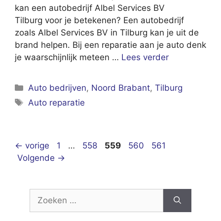
kan een autobedrijf Albel Services BV
Tilburg voor je betekenen? Een autobedrijf
zoals Albel Services BV in Tilburg kan je uit de
brand helpen. Bij een reparatie aan je auto denk
je waarschijnlijk meteen …
Lees verder
Categorieën
Auto bedrijven
,
Noord Brabant
,
Tilburg
Tags
Auto reparatie
Pagina
Pagina
Pagina
Pagina
Pagina
←
vorige
1
…
558
559
560
561
Volgende
→
Zoek
naar: