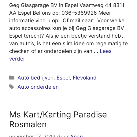
Geg Glasgarage BV in Espel Vaartweg 44 8311
AA Espel Bel ons op: 036-5369926 Meer
informatie vind u op: Of mail naar: Voor welke
auto accessoires kun je bij Geg Glasgarage BV
Espel terecht? Als je een beetje verstand hebt
van auto’s, is het een slim idee om regelmatig te
checken of er onderdelen zijn van …
Lees
verder
Categorieën
Auto bedrijven
,
Espel
,
Flevoland
Tags
Auto onderdelen
Ms Kart/Karting Paradise
Rosmalen
november 17, 2019
door
Arjan