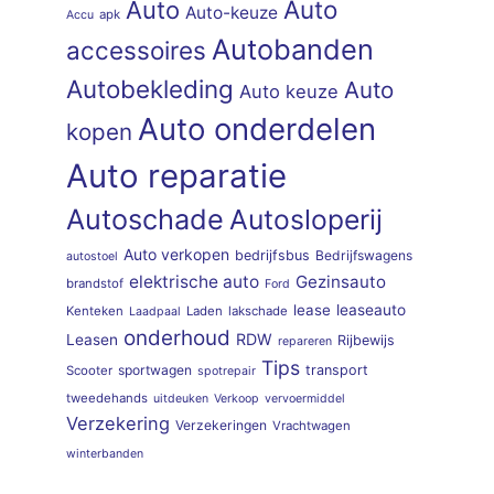
Auto
Auto
Auto-keuze
apk
Accu
Autobanden
accessoires
Autobekleding
Auto
Auto keuze
Auto onderdelen
kopen
Auto reparatie
Autoschade
Autosloperij
Auto verkopen
bedrijfsbus
Bedrijfswagens
autostoel
elektrische auto
Gezinsauto
brandstof
Ford
lease
leaseauto
Kenteken
Laden
lakschade
Laadpaal
onderhoud
RDW
Leasen
Rijbewijs
repareren
Tips
sportwagen
transport
Scooter
spotrepair
tweedehands
uitdeuken
Verkoop
vervoermiddel
Verzekering
Verzekeringen
Vrachtwagen
winterbanden