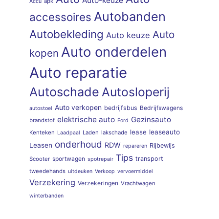
Auto-keuze
apk
Accu
Autobanden
accessoires
Autobekleding
Auto
Auto keuze
Auto onderdelen
kopen
Auto reparatie
Autoschade
Autosloperij
Auto verkopen
bedrijfsbus
Bedrijfswagens
autostoel
elektrische auto
Gezinsauto
brandstof
Ford
lease
leaseauto
Kenteken
Laden
lakschade
Laadpaal
onderhoud
RDW
Leasen
Rijbewijs
repareren
Tips
sportwagen
transport
Scooter
spotrepair
tweedehands
uitdeuken
Verkoop
vervoermiddel
Verzekering
Verzekeringen
Vrachtwagen
winterbanden