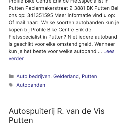
Profile Bike Centre Erik de Fietsspecialist in
Putten Papiermakerstraat 9 3881 BK Putten Bel
ons op: 341351595 Meer informatie vind u op:
Of mail naar: Welke soorten autobanden kun je
kopen bij Profile Bike Centre Erik de
Fietsspecialist in Putten? Niet iedere autoband
is geschikt voor elke omstandigheid. Wanneer
kun je het beste voor welke autoband …
Lees
verder
Categorieën
Auto bedrijven
,
Gelderland
,
Putten
Tags
Autobanden
Autospuiterij R. van de Vis
Putten