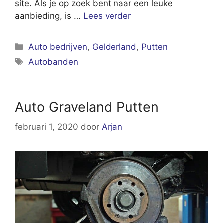
site. Als je op zoek bent naar een leuke
aanbieding, is …
Lees verder
Categorieën
Auto bedrijven
,
Gelderland
,
Putten
Tags
Autobanden
Auto Graveland Putten
februari 1, 2020
door
Arjan