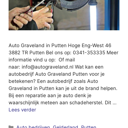
Auto Graveland in Putten Hoge Eng-West 46
3882 TR Putten Bel ons op: 0341-353335 Meer
informatie vind u op: Of mail
naar:
info@autograveland.nl
Wat kan een
autobedrijf Auto Graveland Putten voor je
betekenen? Een autobedrijf zoals Auto
Graveland in Putten kan je uit de brand helpen.
Bij een reparatie aan je auto denk je
waarschijnlijk meteen aan schadeherstel. Dit …
Lees verder
Categorieën
Auto bedrijven
,
Gelderland
,
Putten