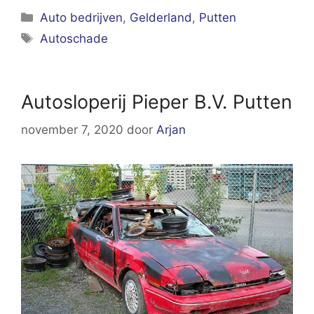
Categorieën
Auto bedrijven
,
Gelderland
,
Putten
Tags
Autoschade
Autosloperij Pieper B.V. Putten
november 7, 2020
door
Arjan