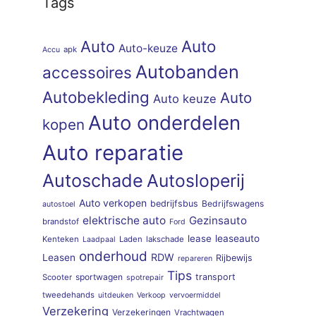
Tags
Auto
Auto
Auto-keuze
apk
Accu
Autobanden
accessoires
Autobekleding
Auto
Auto keuze
Auto onderdelen
kopen
Auto reparatie
Autoschade
Autosloperij
Auto verkopen
bedrijfsbus
Bedrijfswagens
autostoel
elektrische auto
Gezinsauto
brandstof
Ford
lease
leaseauto
Kenteken
Laden
lakschade
Laadpaal
onderhoud
RDW
Leasen
Rijbewijs
repareren
Tips
sportwagen
transport
Scooter
spotrepair
tweedehands
uitdeuken
Verkoop
vervoermiddel
Verzekering
Verzekeringen
Vrachtwagen