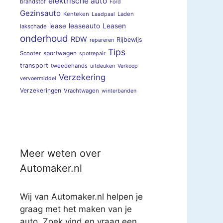
elektrische auto
brandstof
Ford
Gezinsauto
Kenteken
Laden
Laadpaal
lease
leaseauto
Leasen
lakschade
onderhoud
RDW
Rijbewijs
repareren
Tips
sportwagen
Scooter
spotrepair
transport
tweedehands
uitdeuken
Verkoop
Verzekering
vervoermiddel
Verzekeringen
Vrachtwagen
winterbanden
Meer weten over
Automaker.nl
Wij van Automaker.nl helpen je
graag met het maken van je
auto. Zoek vind en vraag een