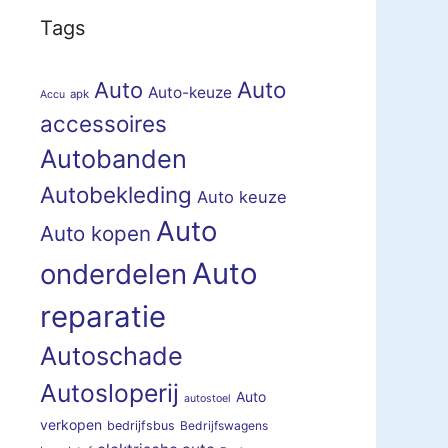
Tags
Auto
Auto
Auto-keuze
apk
Accu
accessoires
Autobanden
Autobekleding
Auto keuze
Auto
Auto kopen
Auto
onderdelen
reparatie
Autoschade
Autosloperij
Auto
autostoel
verkopen
bedrijfsbus
Bedrijfswagens