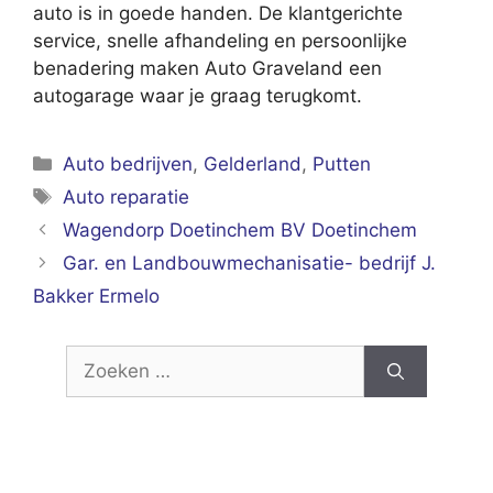
auto is in goede handen. De klantgerichte
service, snelle afhandeling en persoonlijke
benadering maken Auto Graveland een
autogarage waar je graag terugkomt.
Categorieën
Auto bedrijven
,
Gelderland
,
Putten
Tags
Auto reparatie
Wagendorp Doetinchem BV Doetinchem
Gar. en Landbouwmechanisatie- bedrijf J.
Bakker Ermelo
Zoek
naar: