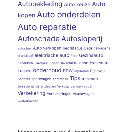
Autobekleding
Auto
Auto keuze
Auto onderdelen
kopen
Auto reparatie
Autoschade
Autosloperij
Auto verkopen
bedrijfsbus
Bedrijfswagens
autostoel
elektrische auto
Gezinsauto
brandstof
Ford
lease
leaseauto
Kenteken
Laden
lakschade
Laadpaal
onderhoud
RDW
Leasen
Rijbewijs
repareren
Tips
sportwagen
transport
Scooter
spotrepair
tweedehands
uitdeuken
Verkoop
vervoermiddel
Verzekering
Verzekeringen
Vrachtwagen
winterbanden