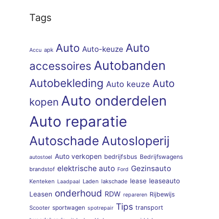
Tags
Auto
Auto
Auto-keuze
apk
Accu
Autobanden
accessoires
Autobekleding
Auto
Auto keuze
Auto onderdelen
kopen
Auto reparatie
Autoschade
Autosloperij
Auto verkopen
bedrijfsbus
Bedrijfswagens
autostoel
elektrische auto
Gezinsauto
brandstof
Ford
lease
leaseauto
Kenteken
Laden
lakschade
Laadpaal
onderhoud
RDW
Leasen
Rijbewijs
repareren
Tips
sportwagen
transport
Scooter
spotrepair