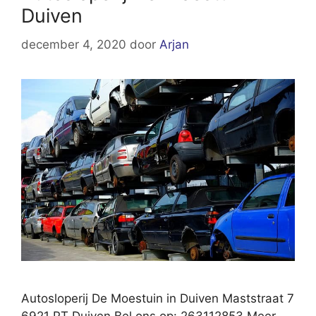
Duiven
december 4, 2020
door
Arjan
Autosloperij De Moestuin in Duiven Maststraat 7
6921 PT Duiven Bel ons op: 263112853 Meer