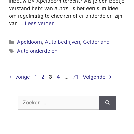
Inbouw BV Apeldoorn terecht? Als je een beetje
verstand hebt van auto’s, is het een slim idee
om regelmatig te checken of er onderdelen zijn
van …
Lees verder
Categorieën
Apeldoorn
,
Auto bedrijven
,
Gelderland
Tags
Auto onderdelen
Pagina
Pagina
Pagina
Pagina
Pagina
←
vorige
1
2
3
4
…
71
Volgende
→
Zoek
naar: