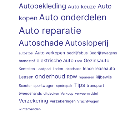
Autobekleding
Auto
Auto keuze
Auto onderdelen
kopen
Auto reparatie
Autoschade
Autosloperij
Auto verkopen
bedrijfsbus
Bedrijfswagens
autostoel
elektrische auto
Gezinsauto
brandstof
Ford
lease
leaseauto
Kenteken
Laden
lakschade
Laadpaal
onderhoud
RDW
Leasen
Rijbewijs
repareren
Tips
sportwagen
transport
Scooter
spotrepair
tweedehands
uitdeuken
Verkoop
vervoermiddel
Verzekering
Verzekeringen
Vrachtwagen
winterbanden