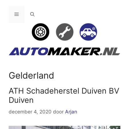
Ga
naar
Menu
de
inhoud
Gelderland
ATH Schadeherstel Duiven BV
Duiven
december 4, 2020
door
Arjan