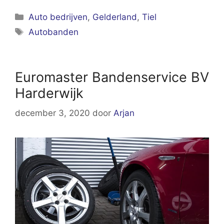
Categorieën
Auto bedrijven
,
Gelderland
,
Tiel
Tags
Autobanden
Euromaster Bandenservice BV
Harderwijk
december 3, 2020
door
Arjan