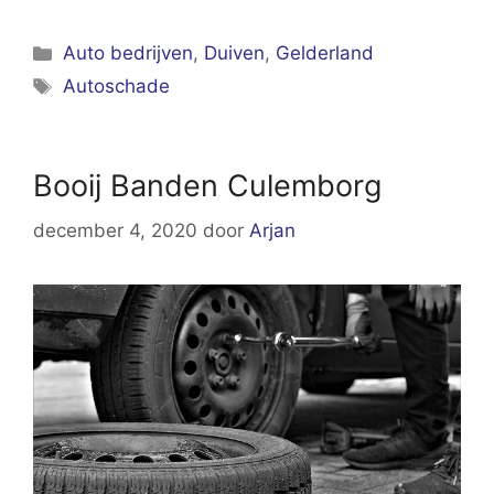
Categorieën
Auto bedrijven
,
Duiven
,
Gelderland
Tags
Autoschade
Booij Banden Culemborg
december 4, 2020
door
Arjan