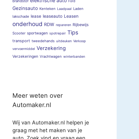
elektrische auto
brandstof
Ford
Gezinsauto
Kenteken
Laden
Laadpaal
lease
leaseauto
Leasen
lakschade
onderhoud
RDW
Rijbewijs
repareren
Tips
sportwagen
Scooter
spotrepair
transport
tweedehands
uitdeuken
Verkoop
Verzekering
vervoermiddel
Verzekeringen
Vrachtwagen
winterbanden
Meer weten over
Automaker.nl
Wij van Automaker.nl helpen je
graag met het maken van je
auto. Zoek vind en vraag een