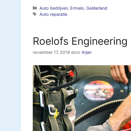
Categorieën
Auto bedrijven
,
Ermelo
,
Gelderland
Tags
Auto reparatie
Roelofs Engineerin
november 17, 2019
door
Arjan