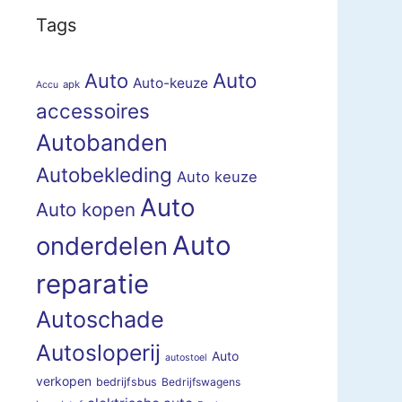
Tags
Auto
Auto
Auto-keuze
apk
Accu
accessoires
Autobanden
Autobekleding
Auto keuze
Auto
Auto kopen
Auto
onderdelen
reparatie
Autoschade
Autosloperij
Auto
autostoel
verkopen
bedrijfsbus
Bedrijfswagens