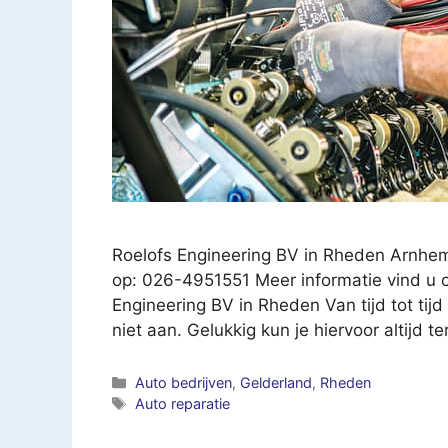
Roelofs Engineering BV in Rheden Arnhe
op: 026-4951551 Meer informatie vind u o
Engineering BV in Rheden Van tijd tot tijd
niet aan. Gelukkig kun je hiervoor altijd t
Categorieën
Auto bedrijven
,
Gelderland
,
Rheden
Tags
Auto reparatie