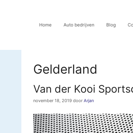
Ga
naar
de
Home
Auto bedrijven
Blog
Co
inhoud
Gelderland
Van der Kooi Sport
november 18, 2019
door
Arjan