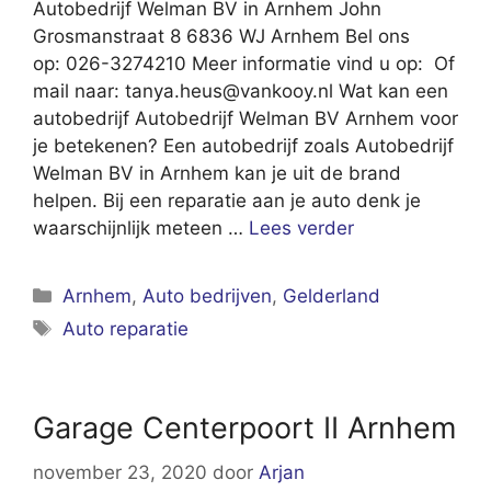
Autobedrijf Welman BV in Arnhem John
Grosmanstraat 8 6836 WJ Arnhem Bel ons
op: 026-3274210 Meer informatie vind u op: Of
mail naar:
tanya.heus@vankooy.nl
Wat kan een
autobedrijf Autobedrijf Welman BV Arnhem voor
je betekenen? Een autobedrijf zoals Autobedrijf
Welman BV in Arnhem kan je uit de brand
helpen. Bij een reparatie aan je auto denk je
waarschijnlijk meteen …
Lees verder
Categorieën
Arnhem
,
Auto bedrijven
,
Gelderland
Tags
Auto reparatie
Garage Centerpoort II Arnhem
november 23, 2020
door
Arjan