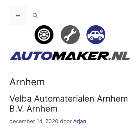
Ga
naar
Menu
de
inhoud
Arnhem
Velba Automaterialen Arnhem
B.V. Arnhem
december 14, 2020
door
Arjan