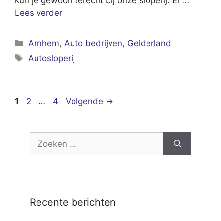
kun je gewoon terecht bij onze sloperij. Er …
Lees verder
Categorieën
Arnhem
,
Auto bedrijven
,
Gelderland
Tags
Autosloperij
Pagina
Pagina
Pagina
1
2
…
4
Volgende
→
Zoek
naar:
Recente berichten