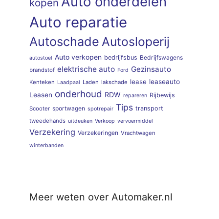
Auto onderdelen
kopen
Auto reparatie
Autoschade
Autosloperij
Auto verkopen
bedrijfsbus
Bedrijfswagens
autostoel
elektrische auto
Gezinsauto
brandstof
Ford
lease
leaseauto
Kenteken
Laden
lakschade
Laadpaal
onderhoud
RDW
Leasen
Rijbewijs
repareren
Tips
sportwagen
transport
Scooter
spotrepair
tweedehands
uitdeuken
Verkoop
vervoermiddel
Verzekering
Verzekeringen
Vrachtwagen
winterbanden
Meer weten over Automaker.nl