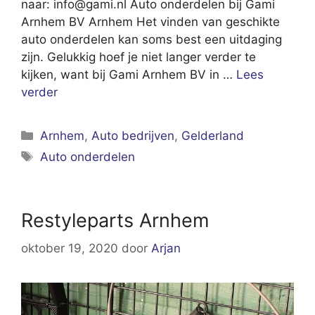
naar:
info@gami.nl
Auto onderdelen bij Gami
Arnhem BV Arnhem Het vinden van geschikte
auto onderdelen kan soms best een uitdaging
zijn. Gelukkig hoef je niet langer verder te
kijken, want bij Gami Arnhem BV in …
Lees
verder
Categorieën
Arnhem
,
Auto bedrijven
,
Gelderland
Tags
Auto onderdelen
Restyleparts Arnhem
oktober 19, 2020
door
Arjan