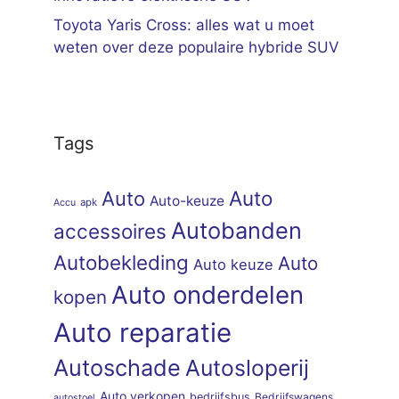
Toyota Yaris Cross: alles wat u moet
weten over deze populaire hybride SUV
Tags
Auto
Auto
Auto-keuze
apk
Accu
Autobanden
accessoires
Autobekleding
Auto
Auto keuze
Auto onderdelen
kopen
Auto reparatie
Autoschade
Autosloperij
Auto verkopen
bedrijfsbus
Bedrijfswagens
autostoel