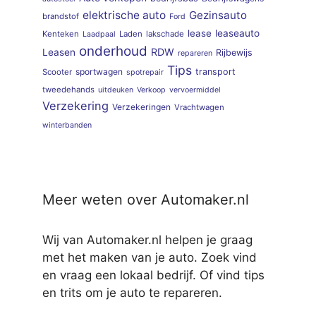
elektrische auto
Gezinsauto
brandstof
Ford
lease
leaseauto
Kenteken
Laden
lakschade
Laadpaal
onderhoud
RDW
Leasen
Rijbewijs
repareren
Tips
sportwagen
transport
Scooter
spotrepair
tweedehands
uitdeuken
Verkoop
vervoermiddel
Verzekering
Verzekeringen
Vrachtwagen
winterbanden
Meer weten over Automaker.nl
Wij van Automaker.nl helpen je graag
met het maken van je auto. Zoek vind
en vraag een lokaal bedrijf. Of vind tips
en trits om je auto te repareren.