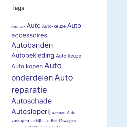
Tags
Auto
Auto
Auto-keuze
apk
Accu
accessoires
Autobanden
Autobekleding
Auto keuze
Auto
Auto kopen
Auto
onderdelen
reparatie
Autoschade
Autosloperij
Auto
autostoel
verkopen
bedrijfsbus
Bedrijfswagens