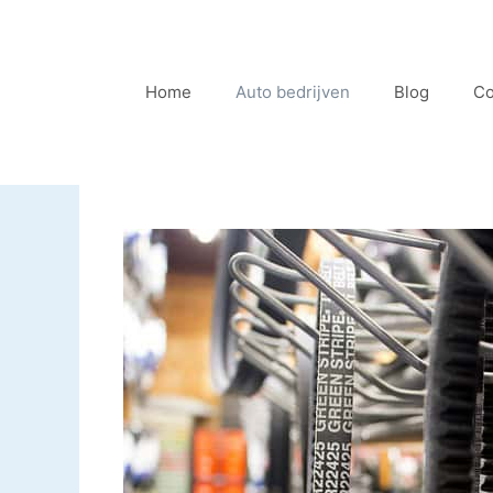
Ga
naar
de
Home
Auto bedrijven
Blog
Co
inhoud