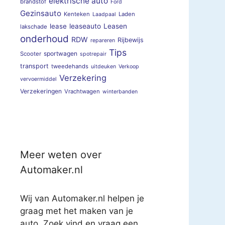
elektrische auto
brandstof
Ford
Gezinsauto
Kenteken
Laden
Laadpaal
lease
leaseauto
Leasen
lakschade
onderhoud
RDW
Rijbewijs
repareren
Tips
sportwagen
Scooter
spotrepair
transport
tweedehands
uitdeuken
Verkoop
Verzekering
vervoermiddel
Verzekeringen
Vrachtwagen
winterbanden
Meer weten over
Automaker.nl
Wij van Automaker.nl helpen je
graag met het maken van je
auto. Zoek vind en vraag een