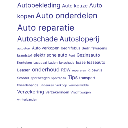
Autobekleding
Auto
Auto keuze
Auto onderdelen
kopen
Auto reparatie
Autoschade
Autosloperij
Auto verkopen
bedrijfsbus
Bedrijfswagens
autostoel
elektrische auto
Gezinsauto
brandstof
Ford
lease
leaseauto
Kenteken
Laden
lakschade
Laadpaal
onderhoud
RDW
Leasen
Rijbewijs
repareren
Tips
sportwagen
transport
Scooter
spotrepair
tweedehands
uitdeuken
Verkoop
vervoermiddel
Verzekering
Verzekeringen
Vrachtwagen
winterbanden