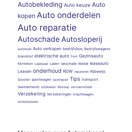
Autobekleding
Auto
Auto keuze
Auto onderdelen
kopen
Auto reparatie
Autoschade
Autosloperij
Auto verkopen
bedrijfsbus
Bedrijfswagens
autostoel
elektrische auto
Gezinsauto
brandstof
Ford
lease
leaseauto
Kenteken
Laden
lakschade
Laadpaal
onderhoud
RDW
Leasen
Rijbewijs
repareren
Tips
sportwagen
transport
Scooter
spotrepair
tweedehands
uitdeuken
Verkoop
vervoermiddel
Verzekering
Verzekeringen
Vrachtwagen
winterbanden